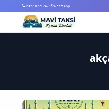
+905102212475
WhatsApp
akç