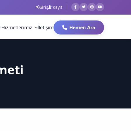
Giriş
Kayıt
r
Hizmetlerimiz
İletişim
Hemen Ara
meti