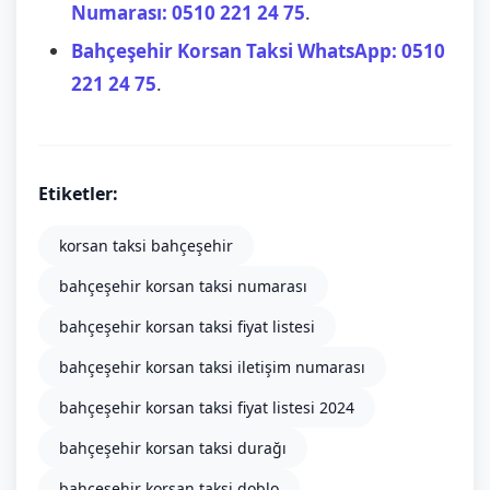
Numarası: 0510 221 24 75
.
Bahçeşehir Korsan Taksi WhatsApp: 0510
221 24 75
.
Etiketler:
korsan taksi bahçeşehir
bahçeşehir korsan taksi numarası
bahçeşehir korsan taksi fiyat listesi
bahçeşehir korsan taksi iletişim numarası
bahçeşehir korsan taksi fiyat listesi 2024
bahçeşehir korsan taksi durağı
bahçeşehir korsan taksi doblo