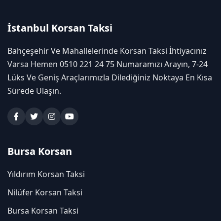
İstanbul Korsan Taksi
Bahçeşehir Ve Mahallelerinde Korsan Taksi İhtiyacınız
Varsa Hemen 0510 221 24 75 Numaramızı Arayın, 7-24
Lüks Ve Geniş Araçlarımızla Dilediğiniz Noktaya En Kısa
Sürede Ulaşın.
Bursa Korsan
Yıldırım Korsan Taksi
Nilüfer Korsan Taksi
Bursa Korsan Taksi