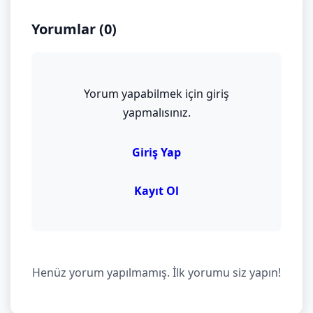
Yorumlar (0)
Yorum yapabilmek için giriş
yapmalısınız.
Giriş Yap
Kayıt Ol
Henüz yorum yapılmamış. İlk yorumu siz yapın!