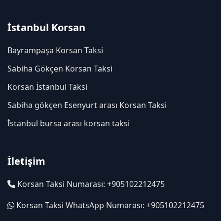
İstanbul Korsan
Bayrampaşa Korsan Taksi
Sabiha Gökçen Korsan Taksi
Korsan İstanbul Taksi
Sabiha gökçen Esenyurt arası Korsan Taksi
İstanbul bursa arası korsan taksi
İletişim
Korsan Taksi Numarası: +905102212475
Korsan Taksi WhatsApp Numarası: +905102212475