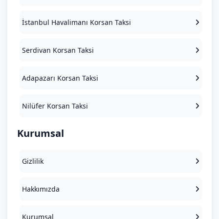
İstanbul Havalimanı Korsan Taksi
Serdivan Korsan Taksi
Adapazarı Korsan Taksi
Nilüfer Korsan Taksi
Kurumsal
Gizlilik
Hakkımızda
Kurumsal