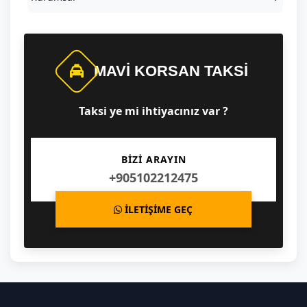
MAVI KORSAN TAKSI
Taksi ye mi ihtiyacınız var ?
BİZİ ARAYIN
+905102212475
İLETİŞİME GEÇ