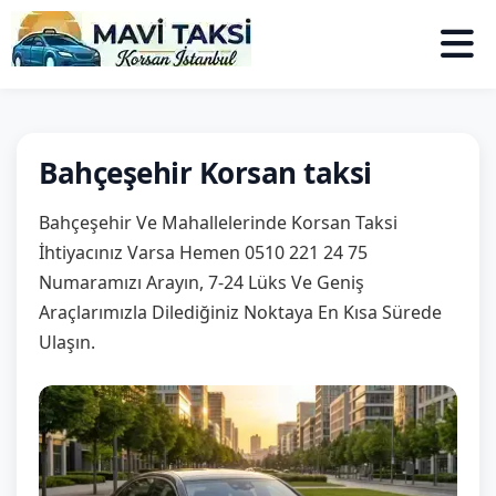
Bahçeşehir Korsan taksi
Bahçeşehir Ve Mahallelerinde Korsan Taksi
İhtiyacınız Varsa Hemen 0510 221 24 75
Numaramızı Arayın, 7-24 Lüks Ve Geniş
Araçlarımızla Dilediğiniz Noktaya En Kısa Sürede
Ulaşın.