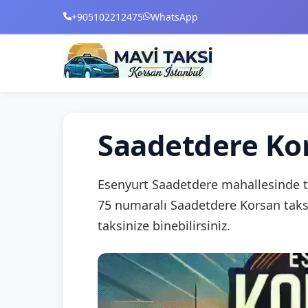
+905102212475
WhatsApp
Saadetdere Kor
Esenyurt Saadetdere mahallesinde t
75 numaralı Saadetdere Korsan taks
taksinize binebilirsiniz.