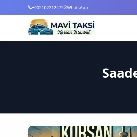
+905102212475
WhatsApp
Saade