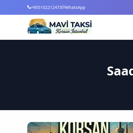
+905102212475
WhatsApp
Saad