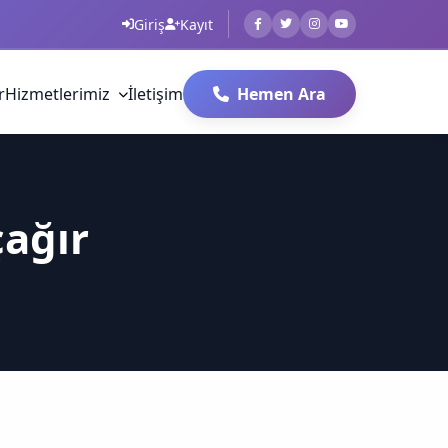
Giriş
Kayıt
r
Hizmetlerimiz
İletişim
Hemen Ara
çağır