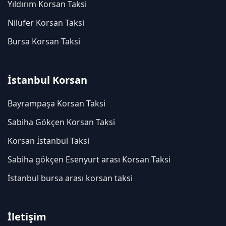
Yıldırım Korsan Taksi
Nilüfer Korsan Taksi
Bursa Korsan Taksi
İstanbul Korsan
Bayrampaşa Korsan Taksi
Sabiha Gökçen Korsan Taksi
Korsan İstanbul Taksi
Sabiha gökçen Esenyurt arası Korsan Taksi
İstanbul bursa arası korsan taksi
İletişim