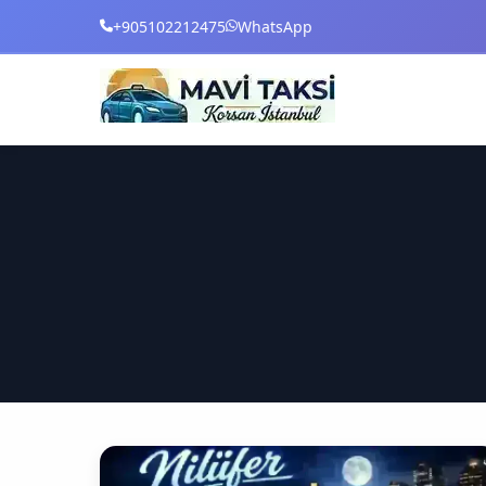
+905102212475
WhatsApp