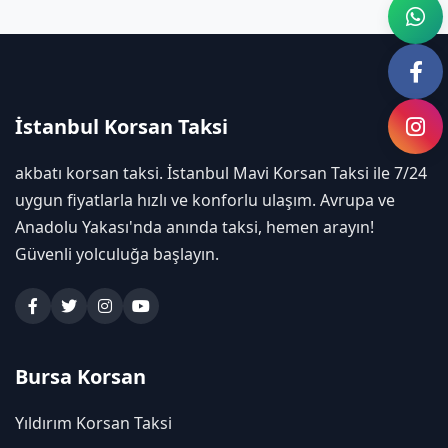
İstanbul Korsan Taksi
akbatı korsan taksi. İstanbul Mavi Korsan Taksi ile 7/24
uygun fiyatlarla hızlı ve konforlu ulaşım. Avrupa ve
Anadolu Yakası'nda anında taksi, hemen arayın!
Güvenli yolculuğa başlayın.
Bursa Korsan
Yıldırım Korsan Taksi