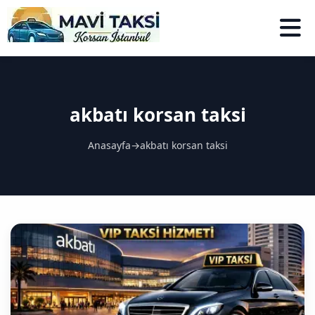
akbatı korsan taksi
Anasayfa
→
akbatı korsan taksi