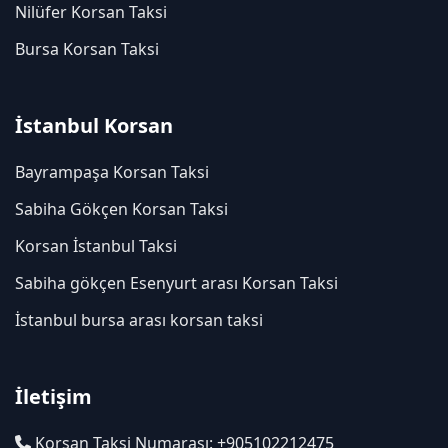
Nilüfer Korsan Taksi
Bursa Korsan Taksi
İstanbul Korsan
Bayrampaşa Korsan Taksi
Sabiha Gökçen Korsan Taksi
Korsan İstanbul Taksi
Sabiha gökçen Esenyurt arası Korsan Taksi
İstanbul bursa arası korsan taksi
İletişim
Korsan Taksi Numarası: +905102212475