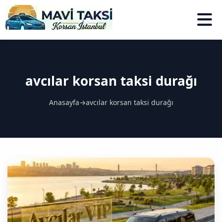
avcılar korsan taksi durağı
Anasayfa
→
avcılar korsan taksi durağı