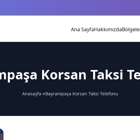
Ana Sayfa
Hakkımızda
Bölgele
paşa Korsan Taksi T
Anasayfa
→
Bayrampaşa Korsan Taksi Telefonu