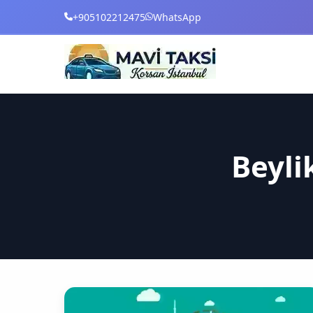
+905102212475
WhatsApp
Beyli