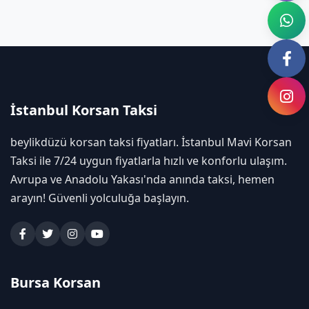
İstanbul Korsan Taksi
beylikdüzü korsan taksi fiyatları. İstanbul Mavi Korsan
Taksi ile 7/24 uygun fiyatlarla hızlı ve konforlu ulaşım.
Avrupa ve Anadolu Yakası'nda anında taksi, hemen
arayın! Güvenli yolculuğa başlayın.
Bursa Korsan