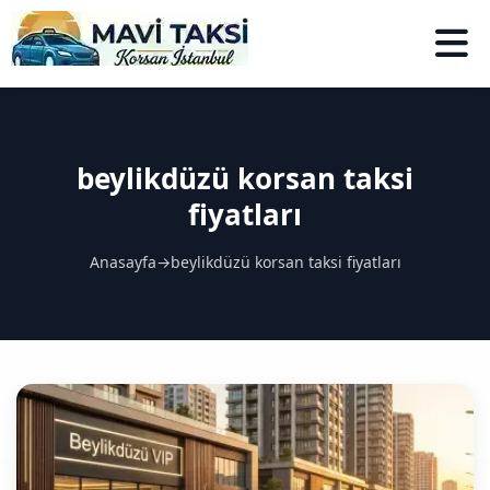
beylikdüzü korsan taksi
fiyatları
Anasayfa
→
beylikdüzü korsan taksi fiyatları