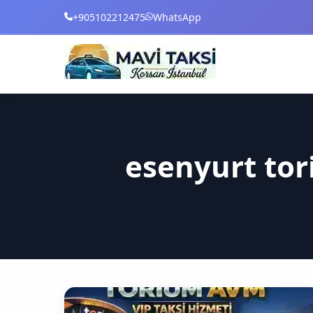
+905102212475
WhatsApp
esenyurt tor