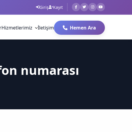
Giriş
Kayıt
r
Hizmetlerimiz
İletişim
Hemen Ara
efon numarası