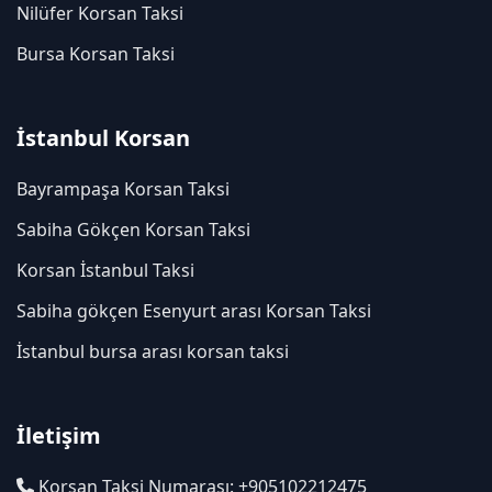
Nilüfer Korsan Taksi
Bursa Korsan Taksi
İstanbul Korsan
Bayrampaşa Korsan Taksi
Sabiha Gökçen Korsan Taksi
Korsan İstanbul Taksi
Sabiha gökçen Esenyurt arası Korsan Taksi
İstanbul bursa arası korsan taksi
İletişim
Korsan Taksi Numarası: +905102212475