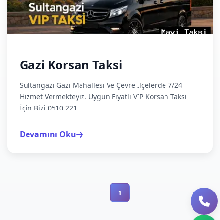
Gazi Korsan Taksi
Sultangazi Gazi Mahallesi Ve Çevre İlçelerde 7/24
Hizmet Vermekteyiz. Uygun Fiyatlı VİP Korsan Taksi
İçin Bizi 0510 221...
Devamını Oku
1