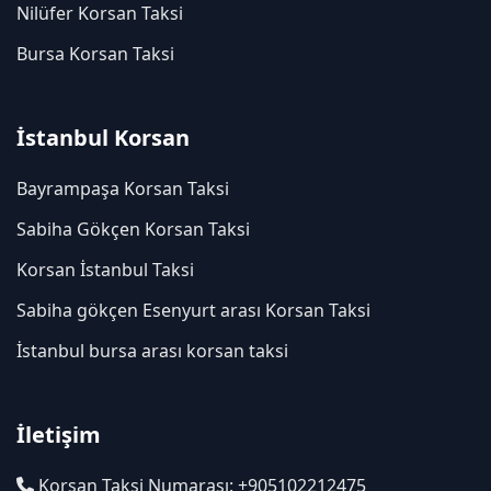
Nilüfer Korsan Taksi
Bursa Korsan Taksi
İstanbul Korsan
Bayrampaşa Korsan Taksi
Sabiha Gökçen Korsan Taksi
Korsan İstanbul Taksi
Sabiha gökçen Esenyurt arası Korsan Taksi
İstanbul bursa arası korsan taksi
İletişim
Korsan Taksi Numarası: +905102212475