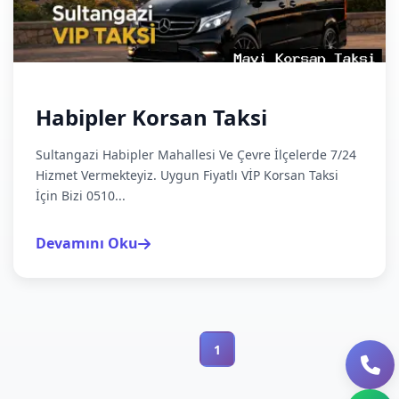
Habipler Korsan Taksi
Sultangazi Habipler Mahallesi Ve Çevre İlçelerde 7/24
Hizmet Vermekteyiz. Uygun Fiyatlı VİP Korsan Taksi
İçin Bizi 0510...
Devamını Oku
1