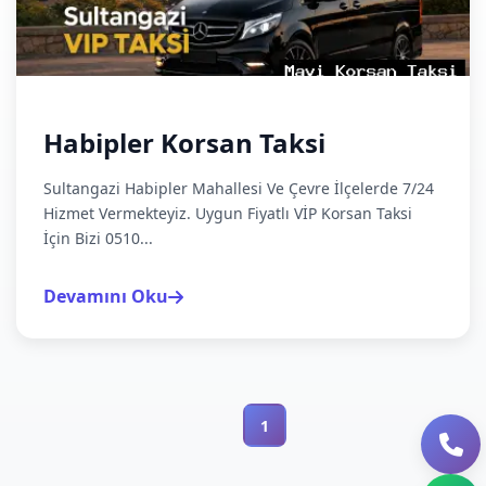
Habipler Korsan Taksi
Sultangazi Habipler Mahallesi Ve Çevre İlçelerde 7/24
Hizmet Vermekteyiz. Uygun Fiyatlı VİP Korsan Taksi
İçin Bizi 0510...
Devamını Oku
1