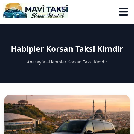
Habipler Korsan Taksi Kimdir
Anasayfa
→
Habipler Korsan Taksi Kimdir