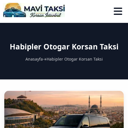
Habipler Otogar Korsan Taksi
Anasayfa
→
Habipler Otogar Korsan Taksi