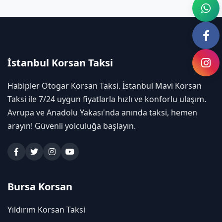
İstanbul Korsan Taksi
Habipler Otogar Korsan Taksi. İstanbul Mavi Korsan
Taksi ile 7/24 uygun fiyatlarla hızlı ve konforlu ulaşım.
Avrupa ve Anadolu Yakası'nda anında taksi, hemen
arayın! Güvenli yolculuğa başlayın.
Bursa Korsan
Yıldırım Korsan Taksi