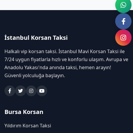
İstanbul Korsan Taksi
Halkalı vip korsan taksi. İstanbul Mavi Korsan Taksi ile
7/24 uygun fiyatlarla hızlı ve konforlu ulaşım. Avrupa ve
Anadolu Yakası'nda anında taksi, hemen arayın!
Güvenli yolculuğa başlayın.
Bursa Korsan
Yıldırım Korsan Taksi