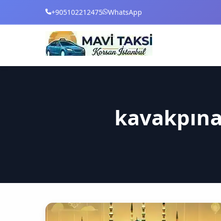
+905102212475
WhatsApp
kavakpına