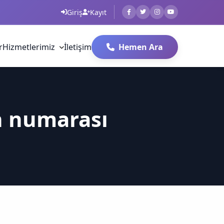
Giriş
Kayıt
r
Hizmetlerimiz
İletişim
Hemen Ara
n numarası