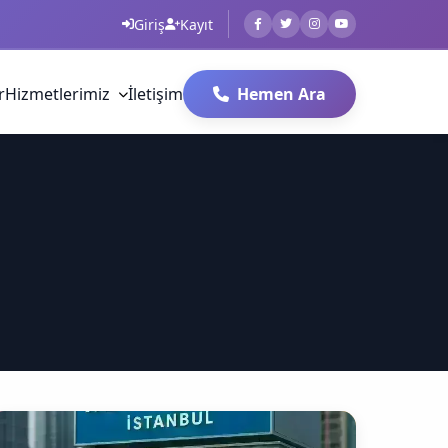
Giriş
Kayıt
r
Hizmetlerimiz
İletişim
Hemen Ara
l