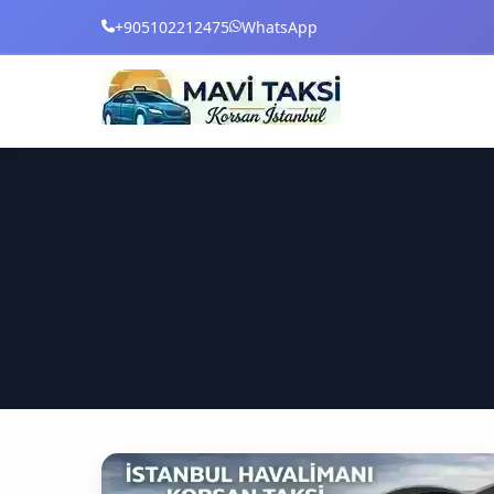
+905102212475
WhatsApp