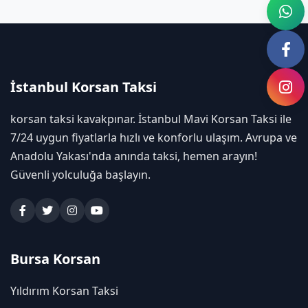
İstanbul Korsan Taksi
korsan taksi kavakpınar. İstanbul Mavi Korsan Taksi ile
7/24 uygun fiyatlarla hızlı ve konforlu ulaşım. Avrupa ve
Anadolu Yakası'nda anında taksi, hemen arayın!
Güvenli yolculuğa başlayın.
Bursa Korsan
Yıldırım Korsan Taksi