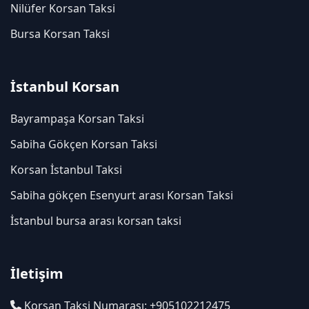
Nilüfer Korsan Taksi
Bursa Korsan Taksi
İstanbul Korsan
Bayrampaşa Korsan Taksi
Sabiha Gökçen Korsan Taksi
Korsan İstanbul Taksi
Sabiha gökçen Esenyurt arası Korsan Taksi
İstanbul bursa arası korsan taksi
İletişim
Korsan Taksi Numarası: +905102212475