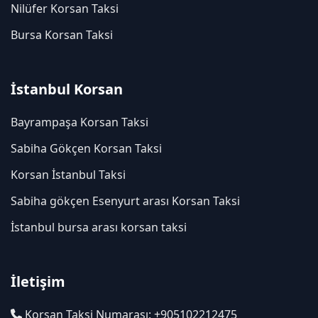
Nilüfer Korsan Taksi
Bursa Korsan Taksi
İstanbul Korsan
Bayrampaşa Korsan Taksi
Sabiha Gökçen Korsan Taksi
Korsan İstanbul Taksi
Sabiha gökçen Esenyurt arası Korsan Taksi
İstanbul bursa arası korsan taksi
İletişim
Korsan Taksi Numarası: +905102212475