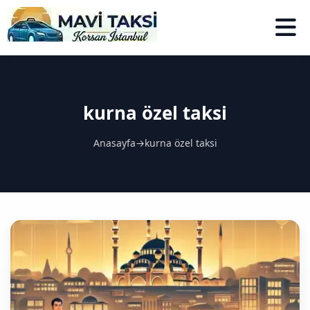
kurna özel taksi
Anasayfa
→
kurna özel taksi