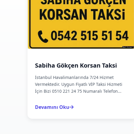
Sabiha Gökçen Korsan Taksi
İstanbul Havalimanlarında 7/24 Hizmet
Vermektedir. Uygun Fiyatlı VİP Taksi Hizmeti
İçin Bizi 0510 221 24 75 Numaralı Telefon...
Devamını Oku