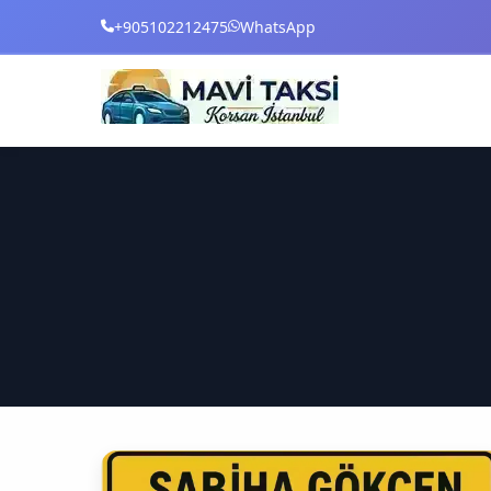
+905102212475
WhatsApp