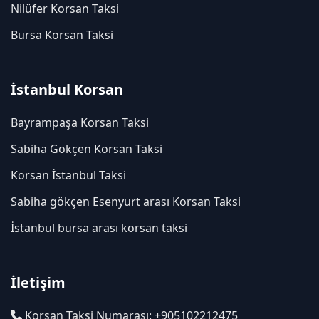
Nilüfer Korsan Taksi
Bursa Korsan Taksi
İstanbul Korsan
Bayrampaşa Korsan Taksi
Sabiha Gökçen Korsan Taksi
Korsan İstanbul Taksi
Sabiha gökçen Esenyurt arası Korsan Taksi
İstanbul bursa arası korsan taksi
İletişim
Korsan Taksi Numarası: +905102212475