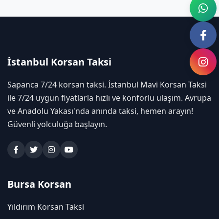
İstanbul Korsan Taksi
Sapanca 7/24 korsan taksi. İstanbul Mavi Korsan Taksi
ile 7/24 uygun fiyatlarla hızlı ve konforlu ulaşım. Avrupa
ve Anadolu Yakası'nda anında taksi, hemen arayın!
Güvenli yolculuğa başlayın.
Bursa Korsan
Yıldırım Korsan Taksi