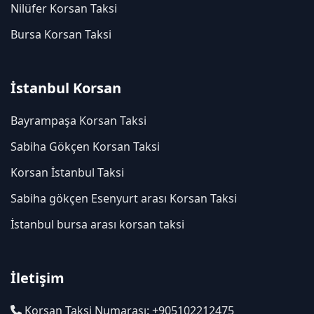
Nilüfer Korsan Taksi
Bursa Korsan Taksi
İstanbul Korsan
Bayrampaşa Korsan Taksi
Sabiha Gökçen Korsan Taksi
Korsan İstanbul Taksi
Sabiha gökçen Esenyurt arası Korsan Taksi
İstanbul bursa arası korsan taksi
İletişim
Korsan Taksi Numarası: +905102212475