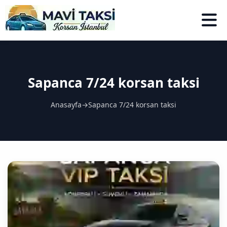
Sapanca 7/24 korsan taksi
Anasayfa
→
Sapanca 7/24 korsan taksi