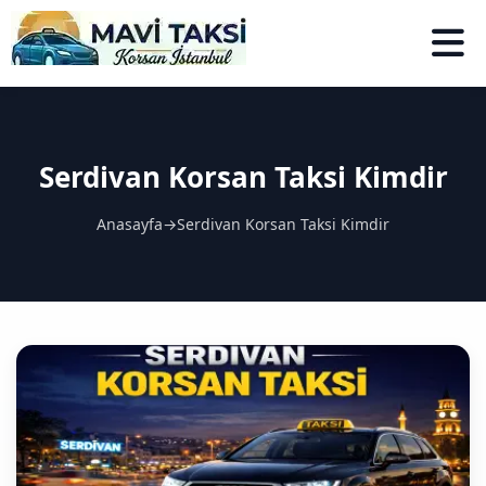
Serdivan Korsan Taksi Kimdir
Anasayfa
→
Serdivan Korsan Taksi Kimdir