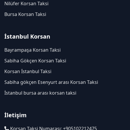
Nilüfer Korsan Taksi
Bursa Korsan Taksi
İstanbul Korsan
Bayrampaşa Korsan Taksi
Sabiha Gökçen Korsan Taksi
Korsan İstanbul Taksi
Sabiha gökçen Esenyurt arası Korsan Taksi
İstanbul bursa arası korsan taksi
İletişim
Korsan Taksi Numarası: +905102212475