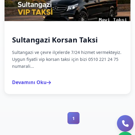
Sultangazi Korsan Taksi
Sultangazi̇ ve çevre i̇lçelerde 7/24 hi̇zmet vermekteyiz.
Uygun fi̇yatli vi̇p korsan taksi̇ i̇çin bizi 0510 221 24 75
numarali...
Devamını Oku
1