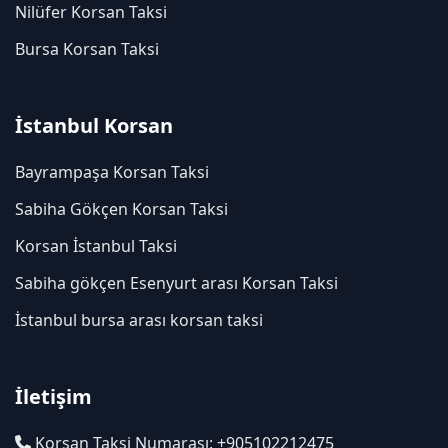
Nilüfer Korsan Taksi
Bursa Korsan Taksi
İstanbul Korsan
Bayrampaşa Korsan Taksi
Sabiha Gökçen Korsan Taksi
Korsan İstanbul Taksi
Sabiha gökçen Esenyurt arası Korsan Taksi
İstanbul bursa arası korsan taksi
İletişim
Korsan Taksi Numarası: +905102212475