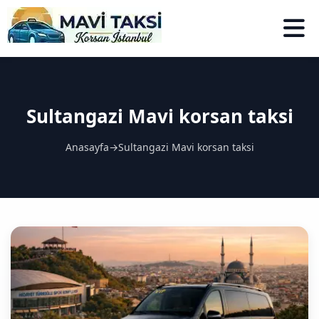
Sultangazi Mavi korsan taksi
Anasayfa
→
Sultangazi Mavi korsan taksi