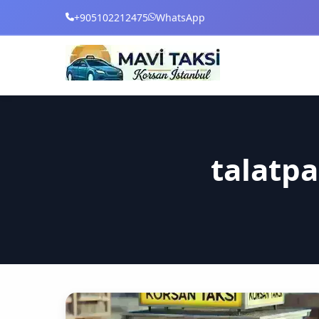
+905102212475
WhatsApp
talatp