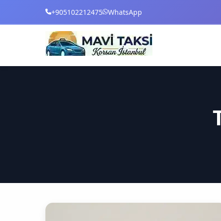
+905102212475
WhatsApp