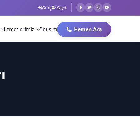
Giriş
Kayıt
r
Hizmetlerimiz
İletişim
Hemen Ara
ı