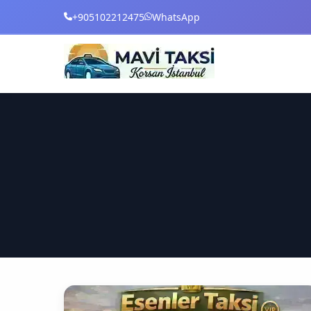
+905102212475
WhatsApp