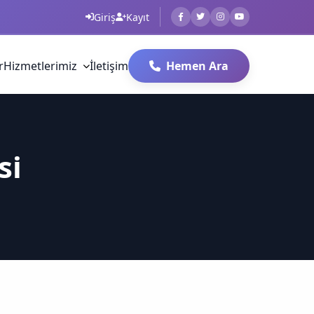
Giriş
Kayıt
r
Hizmetlerimiz
İletişim
Hemen Ara
si