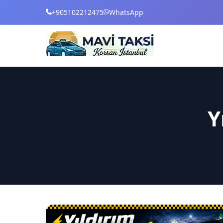
+905102212475
WhatsApp
Y