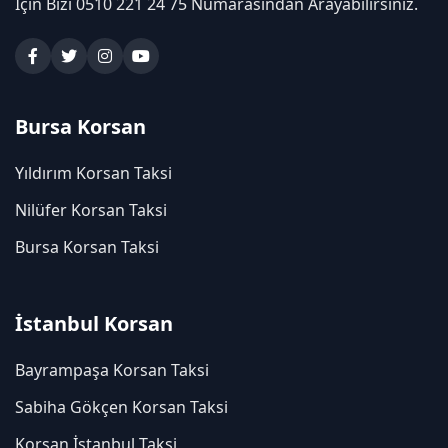
İçin Bizi 0510 221 24 75 Numarasından Arayabilirsiniz.
Bursa Korsan
Yıldırım Korsan Taksi
Nilüfer Korsan Taksi
Bursa Korsan Taksi
İstanbul Korsan
Bayrampaşa Korsan Taksi
Sabiha Gökçen Korsan Taksi
Korsan İstanbul Taksi