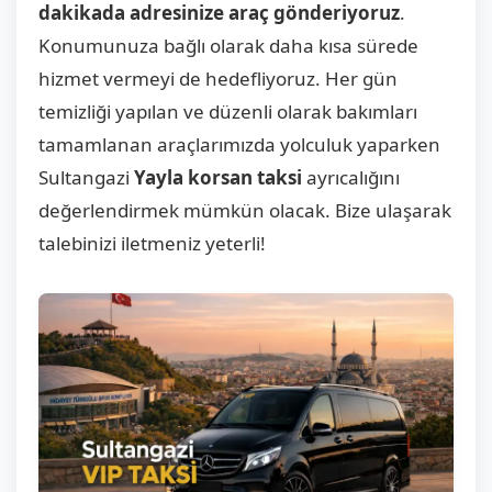
dakikada adresinize araç gönderiyoruz
.
Konumunuza bağlı olarak daha kısa sürede
hizmet vermeyi de hedefliyoruz. Her gün
temizliği yapılan ve düzenli olarak bakımları
tamamlanan araçlarımızda yolculuk yaparken
Sultangazi
Yayla korsan taksi
ayrıcalığını
değerlendirmek mümkün olacak. Bize ulaşarak
talebinizi iletmeniz yeterli!