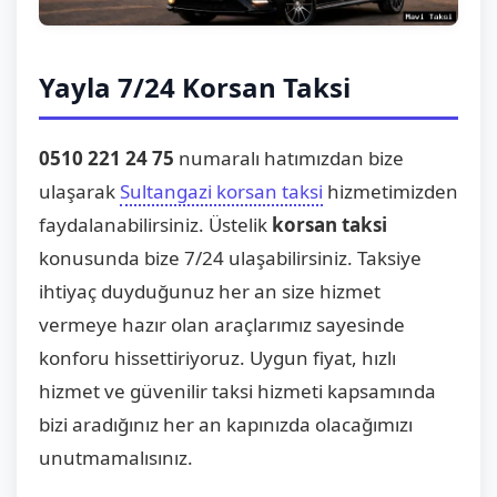
Yayla 7/24 Korsan Taksi
0510 221 24 75
numaralı hatımızdan bize
ulaşarak
Sultangazi korsan taksi
hizmetimizden
faydalanabilirsiniz. Üstelik
korsan taksi
konusunda bize 7/24 ulaşabilirsiniz. Taksiye
ihtiyaç duyduğunuz her an size hizmet
vermeye hazır olan araçlarımız sayesinde
konforu hissettiriyoruz. Uygun fiyat, hızlı
hizmet ve güvenilir taksi hizmeti kapsamında
bizi aradığınız her an kapınızda olacağımızı
unutmamalısınız.