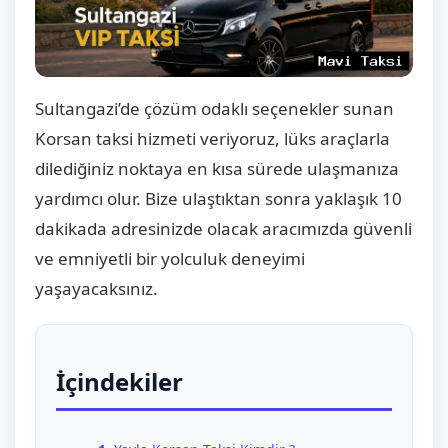
Sultangazi’de çözüm odaklı seçenekler sunan
Korsan taksi hizmeti veriyoruz, lüks araçlarla
dilediğiniz noktaya en kısa sürede ulaşmanıza
yardımcı olur. Bize ulaştıktan sonra yaklaşık 10
dakikada adresinizde olacak aracımızda güvenli
ve emniyetli bir yolculuk deneyimi
yaşayacaksınız.
İçindekiler