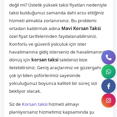
değil mi? Üstelik yüksek taksi fiyatları nedeniyle
taksi bulduğunuz zamanda dahi arzu ettiğiniz
hizmeti almakta zorlanırsınız. Bu problemi
ortadan kaldırmak adına
Mavi Korsan Taksi
özel fiyat tarifelerinden faydalanabilirsiniz.
Konforlu ve güvenli yolculuk için ister
havalimanına gidiş isterseniz de havalimanında
dönüş için
korsan taksi
talebinizi bize
iletebilirsiniz. Geniş araçlarımız ve güzergahı
çok iyi bilen şoförlerimiz sayesinde
yolculuğunuz boyunca kaliteli bir süreç sizi
bekliyor olacak.
Siz de
Korsan taksi
hizmeti almayı
planlıyorsanız hizmetimiz kapsamında şu