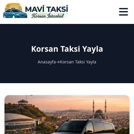
Korsan Taksi Yayla
Anasayfa
→
Korsan Taksi Yayla