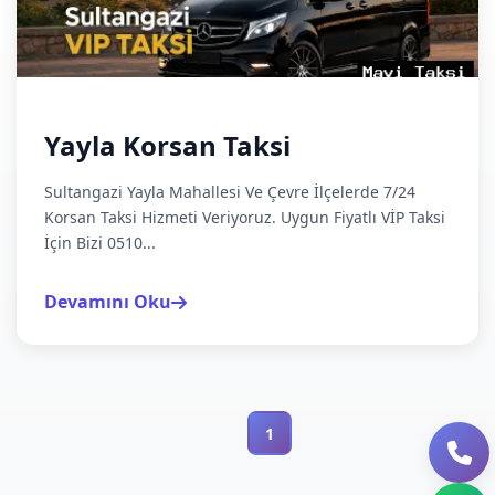
Yayla Korsan Taksi
Sultangazi Yayla Mahallesi Ve Çevre İlçelerde 7/24
Korsan Taksi Hizmeti Veriyoruz. Uygun Fiyatlı VİP Taksi
İçin Bizi 0510...
Devamını Oku
1